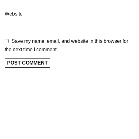
Website
Save my name, email, and website in this browser for
the next time I comment.
At Top One Investment Inc., we provide a streamlined mortgage loan
process with a focus on efficiency and speed, ensuring a smooth path
to the closing table.