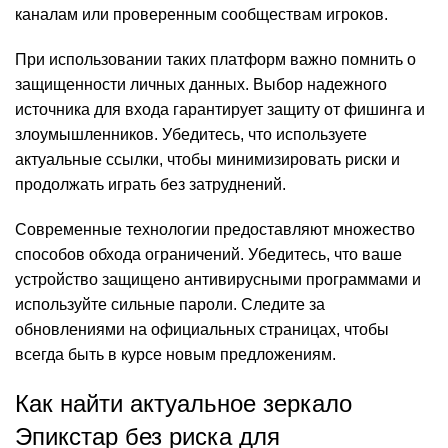
каналам или проверенным сообществам игроков.
При использовании таких платформ важно помнить о
защищенности личных данных. Выбор надежного
источника для входа гарантирует защиту от фишинга и
злоумышленников. Убедитесь, что используете
актуальные ссылки, чтобы минимизировать риски и
продолжать играть без затруднений.
Современные технологии предоставляют множество
способов обхода ограничений. Убедитесь, что ваше
устройство защищено антивирусными программами и
используйте сильные пароли. Следите за
обновлениями на официальных страницах, чтобы
всегда быть в курсе новым предложениям.
Как найти актуальное зеркало
Эпикстар без риска для