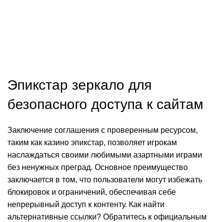
Эпикстар зеркало для
безопасного доступа к сайтам
Заключение соглашения с проверенным ресурсом,
таким как
казино эпикстар
, позволяет игрокам
наслаждаться своими любимыми азартными играми
без ненужных преград. Основное преимущество
заключается в том, что пользователи могут избежать
блокировок и ограничений, обеспечивая себе
непрерывный доступ к контенту. Как найти
альтернативные ссылки? Обратитесь к официальным